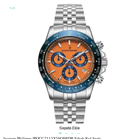
%20
Sepete Ekle
Jacques Philippe JPQGC7113X5SOSBDB Erkek Kol Saati