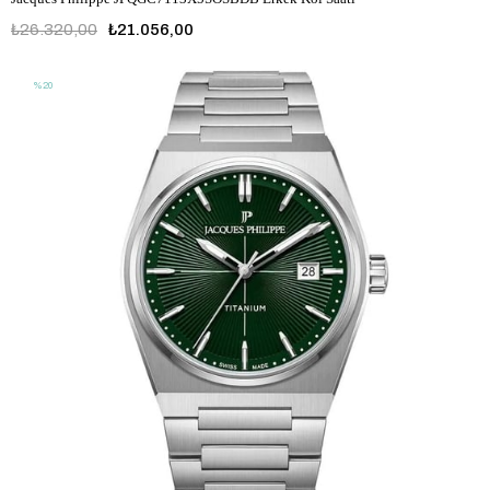
₺26.320,00
₺21.056,00
%20