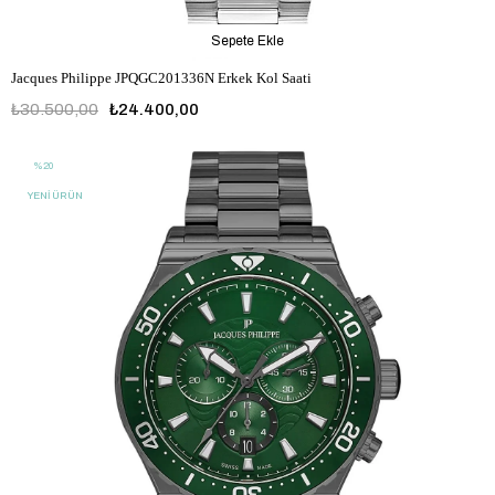
Sepete Ekle
Jacques Philippe JPQGC201336N Erkek Kol Saati
₺30.500,00
₺24.400,00
%20
YENI ÜRÜN