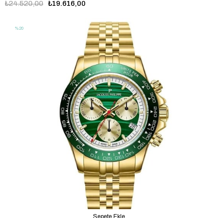
₺24.520,00
₺19.616,00
%20
Sepete Ekle