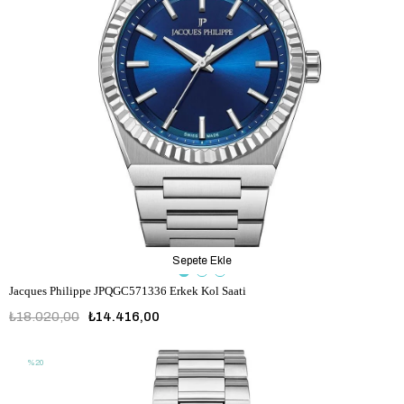
Sepete Ekle
Jacques Philippe JPQGC571336 Erkek Kol Saati
₺18.020,00
₺14.416,00
%20