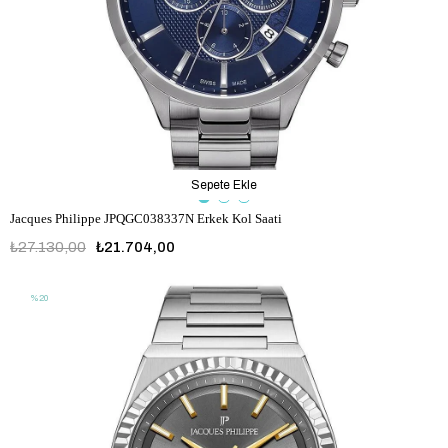
Sepete Ekle
Jacques Philippe JPQGC038337N Erkek Kol Saati
₺27.130,00
₺21.704,00
%20