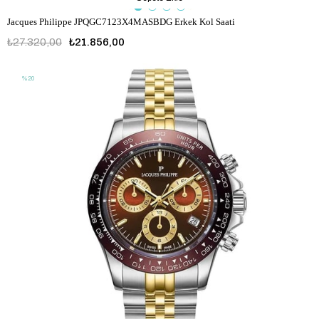
Jacques Philippe JPQGC7123X4MASBDG Erkek Kol Saati
₺27.320,00
₺21.856,00
%20