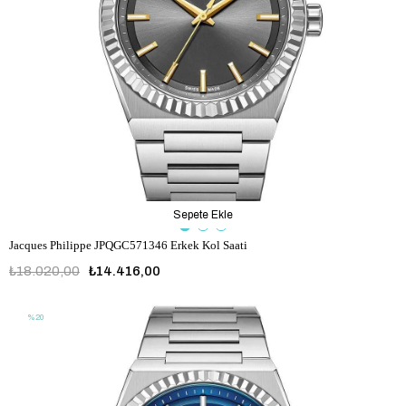
Sepete Ekle
Jacques Philippe JPQGC571346 Erkek Kol Saati
₺18.020,00
₺14.416,00
%20