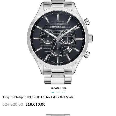
Sepete Ekle
Jacques Philippe JPQGC031316N Erkek Kol Saati
₺24.520,00
₺19.616,00