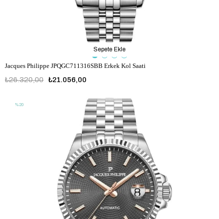
Sepete Ekle
Jacques Philippe JPQGC711316SBB Erkek Kol Saati
₺26.320,00
₺21.056,00
%20