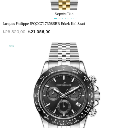
Sepete Ekle
Jacques Philippe JPQGC717358SBB Erkek Kol Saati
₺26.320,00
₺21.056,00
%20