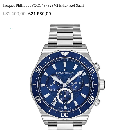
Jacques Philippe JPQGC437328V2 Erkek Kol Saati
₺31.400,00
₺21.980,00
%20