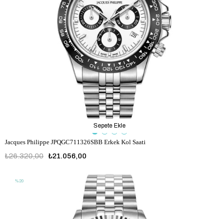
Sepete Ekle
Jacques Philippe JPQGC711326SBB Erkek Kol Saati
₺26.320,00
₺21.056,00
%20