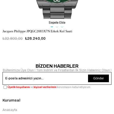
Sepete Ekle
Jacques Philippe JPQGC2083X7N Erkek Kol Saati
₺32.800,00
₺26.240,00
BİZDEN HABERLER
Bültenimize Üye Olun ! Tüm İndirim ve Fırsatlardan İlk Sizin Haberiniz Olsun !
Gönder
Üyelik koşullarını
ve
kişisel verilerimin
korunmasını kabul ediyorum.
Kurumsal
Anasayfa