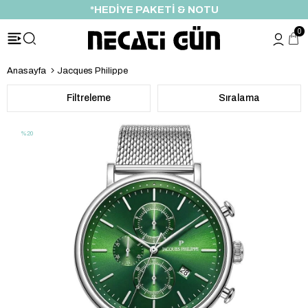
ÖZEL İNDİRİM FIRSATI
0
Anasayfa
Jacques Philippe
Filtreleme
Sıralama
%20