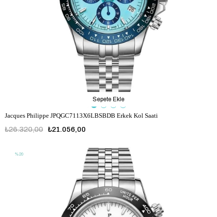
Sepete Ekle
Jacques Philippe JPQGC7113X6LBSBDB Erkek Kol Saati
₺26.320,00
₺21.056,00
%20