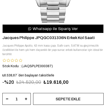
Whatsapp ile Sipariş Ver
Jacques Philippe JPQGC031336N Erkek Kol Saati
Jacques Philippe Apollo, 43 mm kasa çapı, Safir cam, 5 ATM su geçirmezlik
özellikleri ile hem şık hem dayanıklı bir yapı sunar. erkek kullanıcılar için ideal bir
tercihtir.
Stok Kodu
(JAQSPLPE000387)
₺6.538,67
`den başlayan taksitlerle
20
₺24.520,00
₺19.616,00