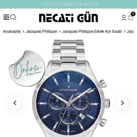
*HEDİYE PAKETİ & NOTU
0
Anasayfa
Jacques Philippe
Jacques Philippe Erkek Kol Saati
Jacqu