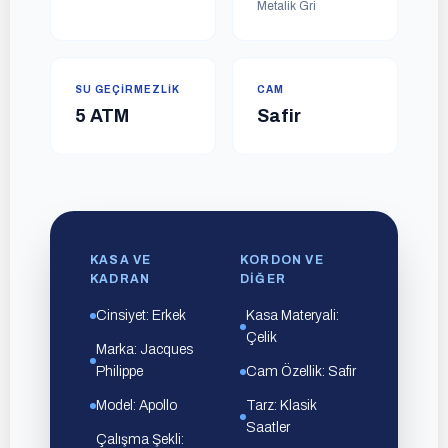
Metalik Gri
SU GEÇIRMEZLIK
CAM
5 ATM
Safir
KASA VE
KORDON VE
KADRAN
DIĞER
Cinsiyet: Erkek
Kasa Materyali:
Çelik
Marka: Jacques
Philippe
Cam Özellik: Safir
Model: Apollo
Tarz: Klasik
Saatler
Çalışma Şekli: