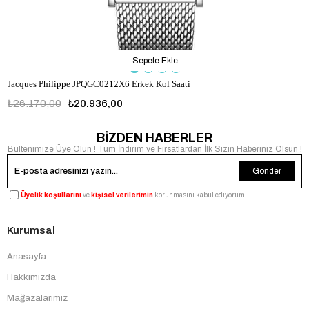
Sepete Ekle
Jacques Philippe JPQGC0212X6 Erkek Kol Saati
₺26.170,00
₺20.936,00
BİZDEN HABERLER
Bültenimize Üye Olun ! Tüm İndirim ve Fırsatlardan İlk Sizin Haberiniz Olsun !
Gönder
Üyelik koşullarını
ve
kişisel verilerimin
korunmasını kabul ediyorum.
Kurumsal
Anasayfa
Hakkımızda
Mağazalarımız