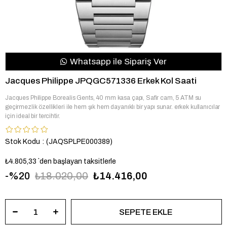
Whatsapp ile Sipariş Ver
Jacques Philippe JPQGC571336 Erkek Kol Saati
Jacques Philippe Borealis Gents, 40 mm kasa çapı, Safir cam, 5 ATM su
geçirmezlik özellikleri ile hem şık hem dayanıklı bir yapı sunar. erkek kullanıcılar
için ideal bir tercihtir.
Stok Kodu
(JAQSPLPE000389)
₺4.805,33
`den başlayan taksitlerle
20
₺18.020,00
₺14.416,00