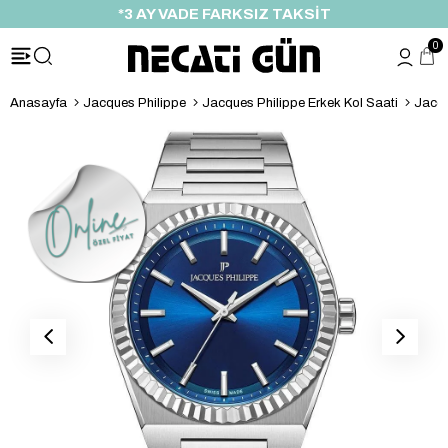
*3 AY VADE FARKSIZ TAKSİT
0
Anasayfa
Jacques Philippe
Jacques Philippe Erkek Kol Saati
Jacqu