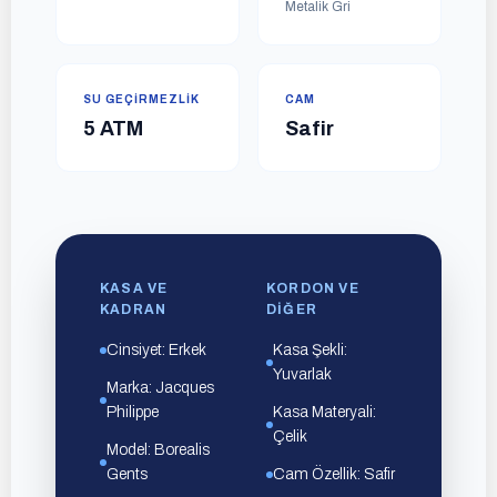
Metalik Gri
SU GEÇIRMEZLIK
CAM
5 ATM
Safir
KASA VE
KORDON VE
KADRAN
DIĞER
Cinsiyet: Erkek
Kasa Şekli:
Yuvarlak
Marka: Jacques
Philippe
Kasa Materyali:
Çelik
Model: Borealis
Gents
Cam Özellik: Safir