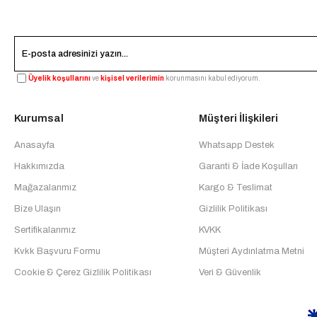
Üyelik koşullarını
ve
kişisel verilerimin
korunmasını kabul ediyorum.
Kurumsal
Müşteri İlişkileri
Anasayfa
Whatsapp Destek
Hakkımızda
Garanti & İade Koşulları
Mağazalarımız
Kargo & Teslimat
Bize Ulaşın
Gizlilik Politikası
Sertifikalarımız
KVKK
Kvkk Başvuru Formu
Müşteri Aydınlatma Metni
Cookie & Çerez Gizlilik Politikası
Veri & Güvenlik