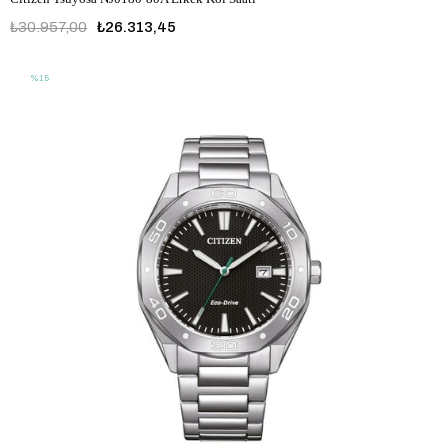
₺30.957,00
₺26.313,45
%15