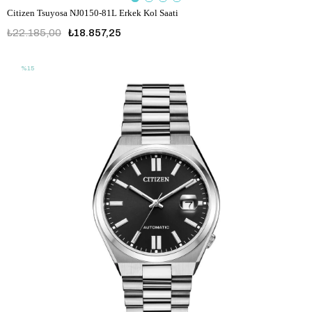
Citizen Tsuyosa NJ0150-81L Erkek Kol Saati
₺22.185,00
₺18.857,25
%15