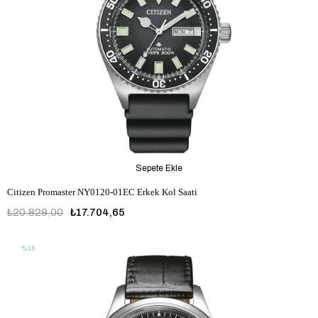
Sepete Ekle
Citizen Promaster NY0120-01EC Erkek Kol Saati
₺20.829,00
₺17.704,65
%15