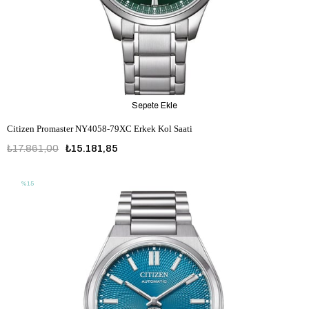
Sepete Ekle
Citizen Promaster NY4058-79XC Erkek Kol Saati
₺17.861,00
₺15.181,85
%15