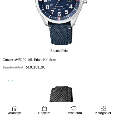
Sepete Ekle
Citizen AW5000-16L Erkek Kol Saati
₺11.978,00
₺10.181,30
%15
Anasayfa
Sepetim
Favorilerim
Kategoriler