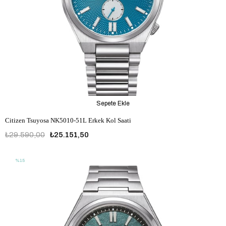
Sepete Ekle
Citizen Tsuyosa NK5010-51L Erkek Kol Saati
₺29.590,00
₺25.151,50
%15