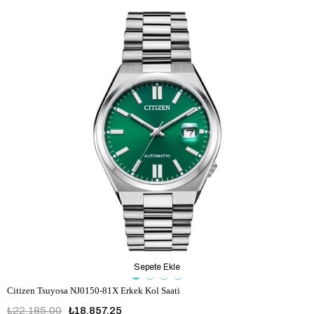
Sepete Ekle
Citizen Tsuyosa NJ0150-81X Erkek Kol Saati
₺22.185,00
₺18.857,25