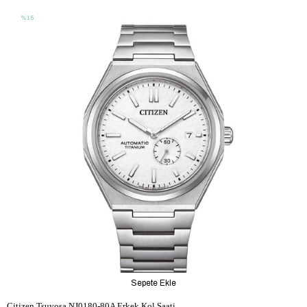
%15
Sepete Ekle
Citizen Tsuyosa NJ0180-80A Erkek Kol Saati