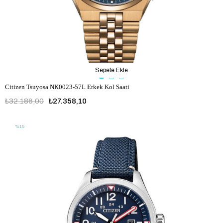
Sepete Ekle
Citizen Tsuyosa NK0023-57L Erkek Kol Saati
₺32.186,00
₺27.358,10
%15