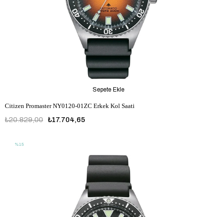
Sepete Ekle
Citizen Promaster NY0120-01ZC Erkek Kol Saati
₺20.829,00
₺17.704,65
%15