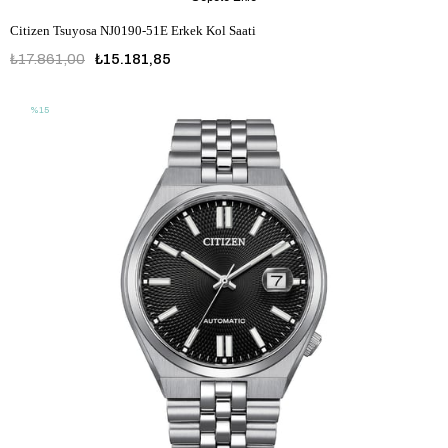
Citizen Tsuyosa NJ0190-51E Erkek Kol Saati
₺17.861,00
₺15.181,85
%15