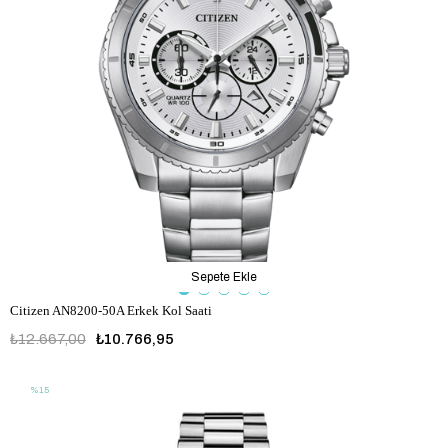
Sepete Ekle
Citizen AN8200-50A Erkek Kol Saati
₺12.667,00
₺10.766,95
%15