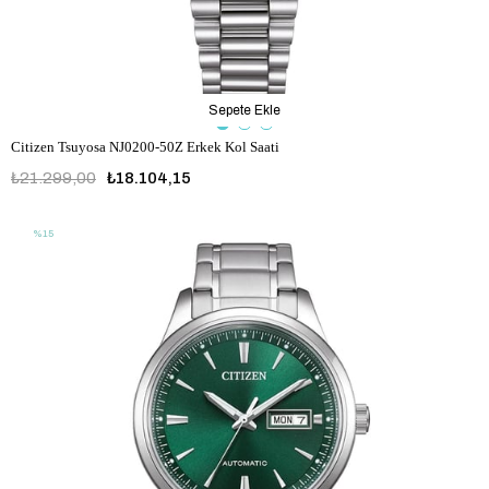
Sepete Ekle
Citizen Tsuyosa NJ0200-50Z Erkek Kol Saati
₺21.299,00
₺18.104,15
%15