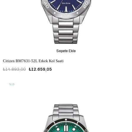
Sepete Ekle
Citizen BM7631-52L Erkek Kol Saati
₺14.893,00
₺12.659,05
%15