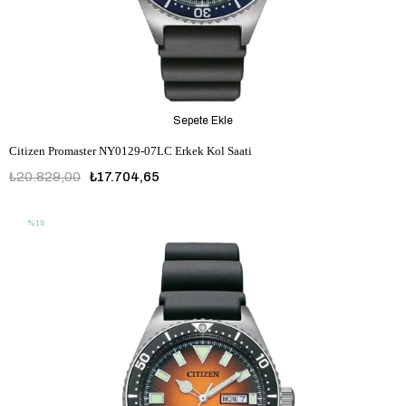
Sepete Ekle
Citizen Promaster NY0129-07LC Erkek Kol Saati
₺20.829,00
₺17.704,65
%15