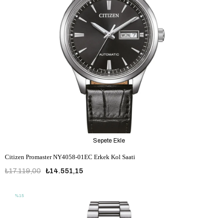
Sepete Ekle
Citizen Promaster NY4058-01EC Erkek Kol Saati
₺17.119,00
₺14.551,15
%15