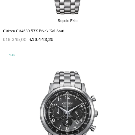
Sepete Ekle
Citizen CA4630-53X Erkek Kol Saati
₺19.345,00
₺16.443,25
%15