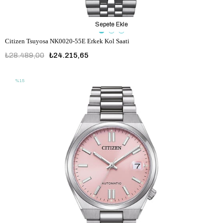
Sepete Ekle
Citizen Tsuyosa NK0020-55E Erkek Kol Saati
₺28.489,00
₺24.215,65
%15