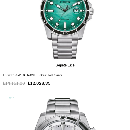
Sepete Ekle
Citizen AW1816-89L Erkek Kol Saati
₺14.151,00
₺12.028,35
%15