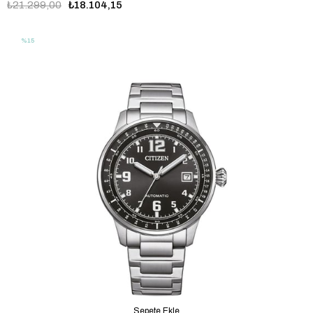
₺21.299,00
₺18.104,15
%15
Sepete Ekle