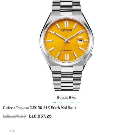
Sepete Ekle
Citizen Tsuyosa NJ0150-81Z Erkek Kol Saati
₺22.185,00
₺18.857,25
%15