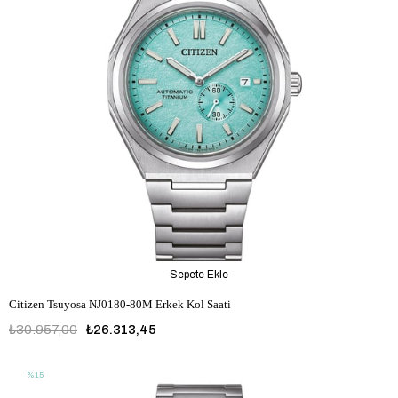
Sepete Ekle
Citizen Tsuyosa NJ0180-80M Erkek Kol Saati
₺30.957,00
₺26.313,45
%15