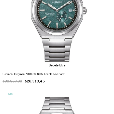
Sepete Ekle
Citizen Tsuyosa NJ0180-80X Erkek Kol Saati
₺30.957,00
₺26.313,45
%15