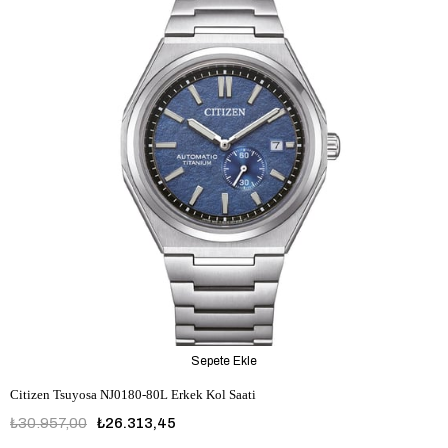
Sepete Ekle
Citizen Tsuyosa NJ0180-80L Erkek Kol Saati
₺30.957,00
₺26.313,45