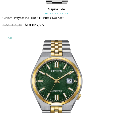
Sepete Ekle
Citizen Tsuyosa NJ0150-81E Erkek Kol Saati
₺22.185,00
₺18.857,25
%15