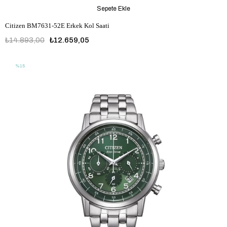
Sepete Ekle
Citizen BM7631-52E Erkek Kol Saati
₺14.893,00
₺12.659,05
%15