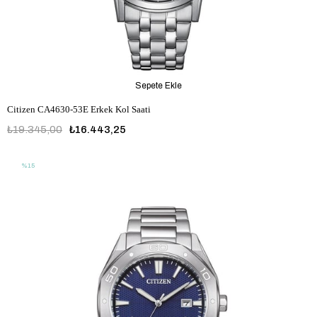
Sepete Ekle
Citizen CA4630-53E Erkek Kol Saati
₺19.345,00
₺16.443,25
%15