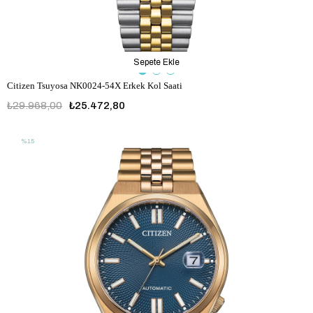
Sepete Ekle
Citizen Tsuyosa NK0024-54X Erkek Kol Saati
₺29.968,00
₺25.472,80
%15