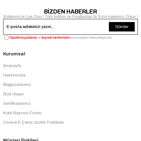
BİZDEN HABERLER
Bültenimize Üye Olun ! Tüm İndirim ve Fırsatlardan İlk Sizin Haberiniz Olsun !
Gönder
Üyelik koşullarını
ve
kişisel verilerimin
korunmasını kabul ediyorum.
Kurumsal
Anasayfa
Hakkımızda
Mağazalarımız
Bize Ulaşın
Sertifikalarımız
Kvkk Başvuru Formu
Cookie & Çerez Gizlilik Politikası
Müşteri İlişkileri