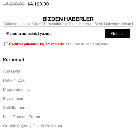
₺5.899,00
₺4.129,30
BİZDEN HABERLER
Bültenimize Üye Olun ! Tüm İndirim ve Fırsatlardan İlk Sizin Haberiniz Olsun !
Gönder
Üyelik koşullarını
ve
kişisel verilerimin
korunmasını kabul ediyorum.
Kurumsal
Anasayfa
Hakkımızda
Mağazalarımız
Bize Ulaşın
Sertifikalarımız
Kvkk Başvuru Formu
Cookie & Çerez Gizlilik Politikası