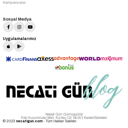
Kampanyalar
Sosyal Medya
Uygulamalarımız
Necati Gün Gümüşçülük
Eski Kuyumcular Mah. Kızılay Cd. No:9/1 Karesi/Balıkesir
© 2023
necatigun.com
- Tüm Hakları Saklıdır.