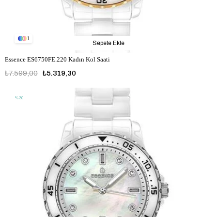
1
Sepete Ekle
Essence ES6750FE.220 Kadın Kol Saati
₺7.599,00
₺5.319,30
%30