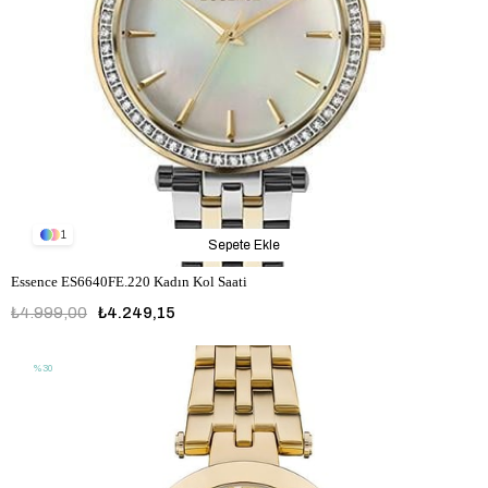
1
Sepete Ekle
Essence ES6640FE.220 Kadın Kol Saati
₺4.999,00
₺4.249,15
%30