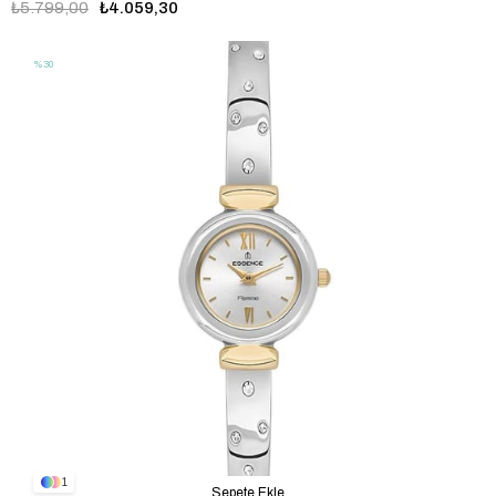
₺5.799,00
₺4.059,30
%30
1
Sepete Ekle