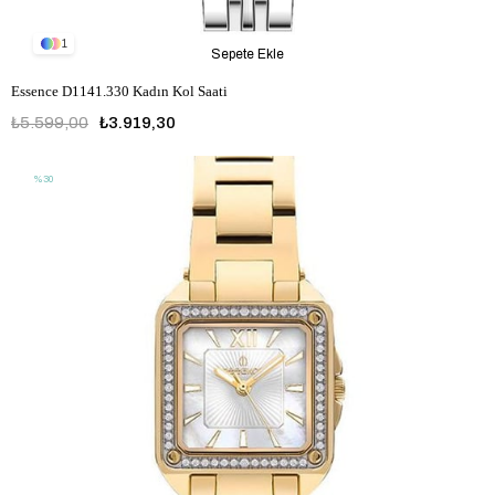
1
Sepete Ekle
Essence D1141.330 Kadın Kol Saati
₺5.599,00
₺3.919,30
%30