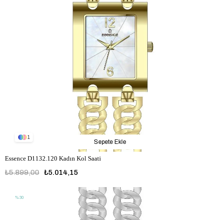
1
Sepete Ekle
Essence D1132.120 Kadın Kol Saati
₺5.899,00
₺5.014,15
%30