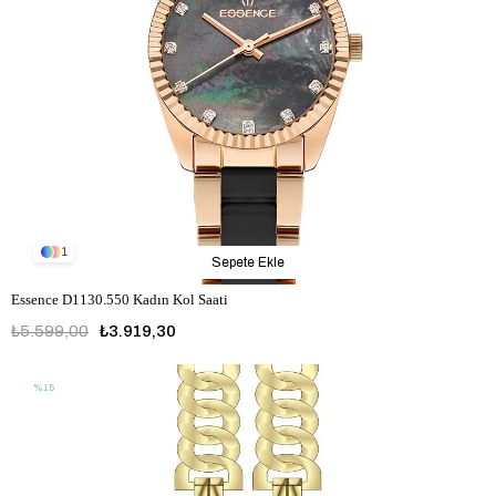
1
Sepete Ekle
Essence D1130.550 Kadın Kol Saati
₺5.599,00
₺3.919,30
%15