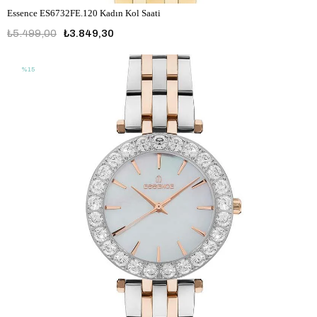
Essence ES6732FE.120 Kadın Kol Saati
₺5.499,00
₺3.849,30
%15