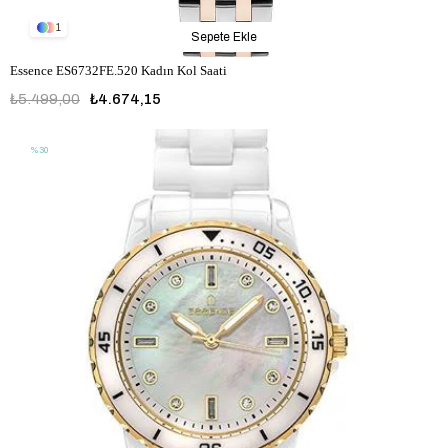
1
Sepete Ekle
Essence ES6732FE.520 Kadın Kol Saati
₺5.499,00
₺4.674,15
%30