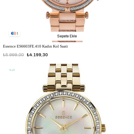
1
Sepete Ekle
Essence ES6603FE.410 Kadın Kol Saati
₺5.999,00
₺4.199,30
%15