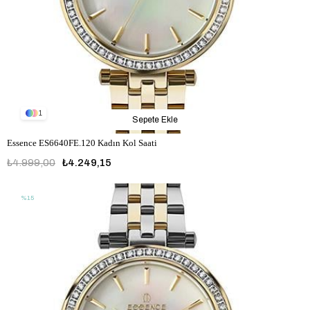
1
Sepete Ekle
Essence ES6640FE.120 Kadın Kol Saati
₺4.999,00
₺4.249,15
%15