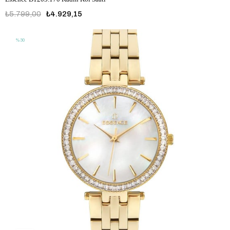
₺5.799,00
₺4.929,15
%30