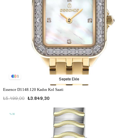
1
Sepete Ekle
Essence D1148.120 Kadın Kol Saati
₺5.499,00
₺3.849,30
%30