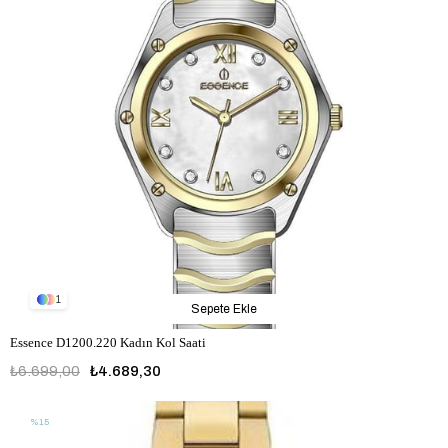
1
Sepete Ekle
Essence D1200.220 Kadın Kol Saati
₺6.699,00
₺4.689,30
%15