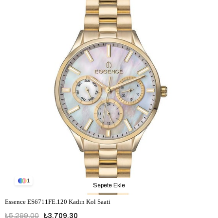
1
Sepete Ekle
Essence ES6711FE.120 Kadın Kol Saati
₺5.299,00
₺3.709,30