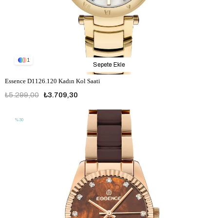
1
Sepete Ekle
Essence D1126.120 Kadın Kol Saati
₺5.299,00
₺3.709,30
%30