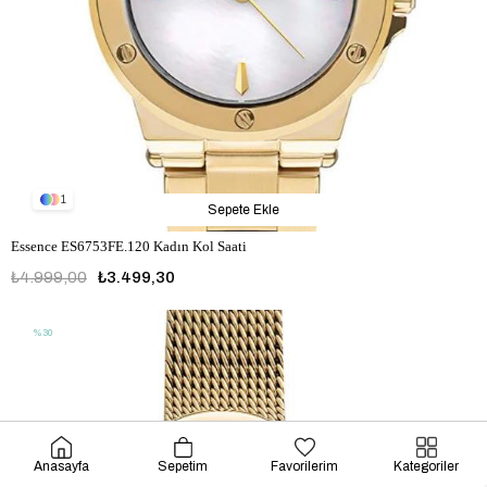
1
Sepete Ekle
Essence ES6753FE.120 Kadın Kol Saati
₺4.999,00
₺3.499,30
%30
Anasayfa
Sepetim
Favorilerim
Kategoriler