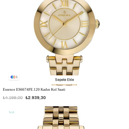
1
Sepete Ekle
Essence ES6674FE.120 Kadın Kol Saati
₺4.199,00
₺2.939,30
%15