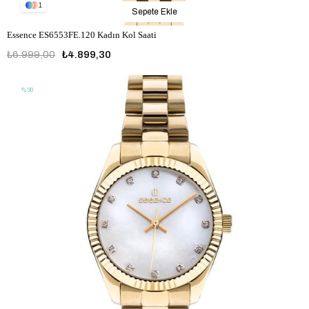
1
Sepete Ekle
Essence ES6553FE.120 Kadın Kol Saati
₺6.999,00
₺4.899,30
%30