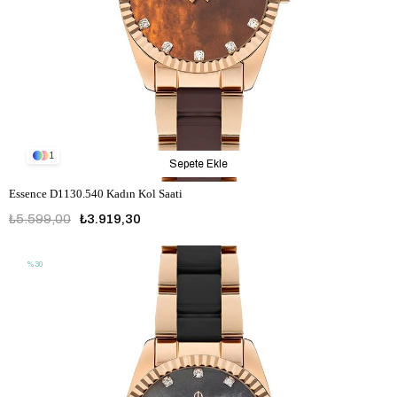
1
Sepete Ekle
Essence D1130.540 Kadın Kol Saati
₺5.599,00
₺3.919,30
%30