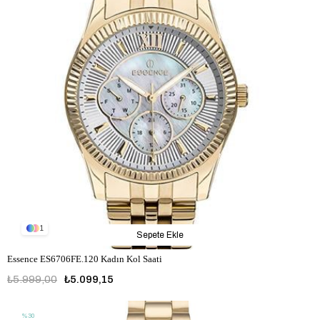
1
Sepete Ekle
Essence ES6706FE.120 Kadın Kol Saati
₺5.999,00
₺5.099,15
%30