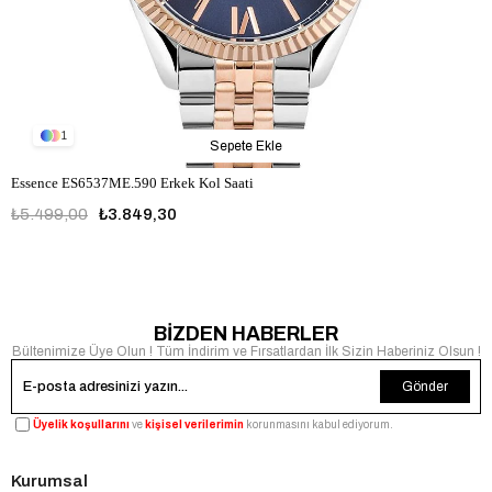
1
Sepete Ekle
Essence ES6537ME.590 Erkek Kol Saati
₺5.499,00
₺3.849,30
BİZDEN HABERLER
Bültenimize Üye Olun ! Tüm İndirim ve Fırsatlardan İlk Sizin Haberiniz Olsun !
Gönder
Üyelik koşullarını
ve
kişisel verilerimin
korunmasını kabul ediyorum.
Kurumsal