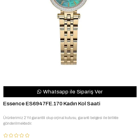
Whatsapp ile Sipariş Ver
Essence ES6947FE.170 Kadın Kol Saati
Ürünlerimiz 2 Yıl garantili olup orjinal kutusu, garanti belgesi ile birlikte
gönderilmektedir.