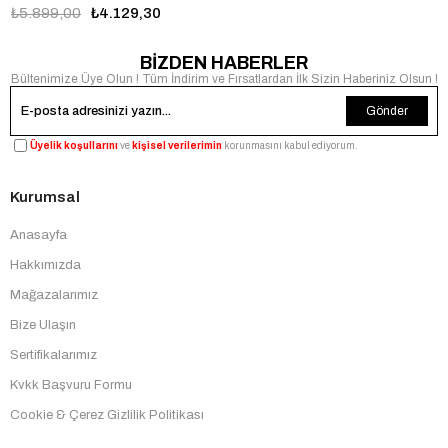
₺5.899,00
₺4.129,30
BİZDEN HABERLER
Bültenimize Üye Olun ! Tüm İndirim ve Fırsatlardan İlk Sizin Haberiniz Olsun !
Gönder
Üyelik koşullarını
ve
kişisel verilerimin
korunmasını kabul ediyorum.
Kurumsal
Anasayfa
Hakkımızda
Mağazalarımız
Bize Ulaşın
Sertifikalarımız
Kvkk Başvuru Formu
Cookie & Çerez Gizlilik Politikası