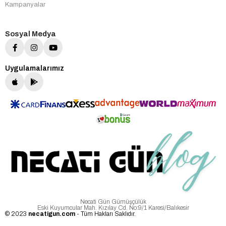
Kampanyalar
Sosyal Medya
Uygulamalarımız
Necati Gün Gümüşçülük
Eski Kuyumcular Mah. Kızılay Cd. No:9/1 Karesi/Balıkesir
© 2023
necatigun.com
- Tüm Hakları Saklıdır.