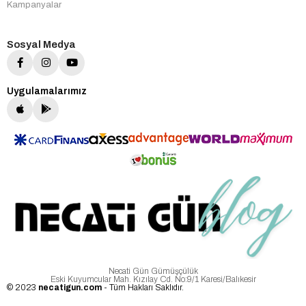
Kampanyalar
Sosyal Medya
Uygulamalarımız
Necati Gün Gümüşçülük
Eski Kuyumcular Mah. Kızılay Cd. No:9/1 Karesi/Balıkesir
© 2023
necatigun.com
- Tüm Hakları Saklıdır.