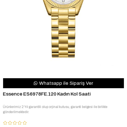
Whatsapp ile Sipariş Ver
Essence ES6978FE.120 Kadın Kol Saati
Ürünlerimiz 2 Yıl garantili olup orjinal kutusu, garanti belgesi ile birlikte
gönderilmektedir.