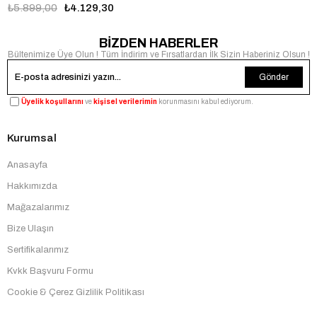
₺5.899,00
₺4.129,30
BİZDEN HABERLER
Bültenimize Üye Olun ! Tüm İndirim ve Fırsatlardan İlk Sizin Haberiniz Olsun !
Gönder
Üyelik koşullarını
ve
kişisel verilerimin
korunmasını kabul ediyorum.
Kurumsal
Anasayfa
Hakkımızda
Mağazalarımız
Bize Ulaşın
Sertifikalarımız
Kvkk Başvuru Formu
Cookie & Çerez Gizlilik Politikası