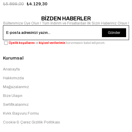
₺5.899,00
₺4.129,30
BİZDEN HABERLER
Bültenimize Üye Olun ! Tüm İndirim ve Fırsatlardan İlk Sizin Haberiniz Olsun !
Gönder
Üyelik koşullarını
ve
kişisel verilerimin
korunmasını kabul ediyorum.
Kurumsal
Anasayfa
Hakkımızda
Mağazalarımız
Bize Ulaşın
Sertifikalarımız
Kvkk Başvuru Formu
Cookie & Çerez Gizlilik Politikası