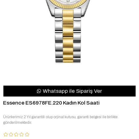
Whatsapp ile Sipariş Ver
Essence ES6978FE.220 Kadın Kol Saati
Ürünlerimiz 2 Yıl garantili olup orjinal kutusu, garanti belgesi ile birlikte
gönderilmektedir.