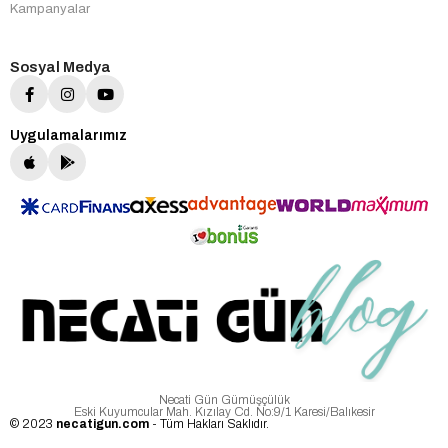
Kampanyalar
Sosyal Medya
Uygulamalarımız
Necati Gün Gümüşçülük
Eski Kuyumcular Mah. Kızılay Cd. No:9/1 Karesi/Balıkesir
© 2023
necatigun.com
- Tüm Hakları Saklıdır.