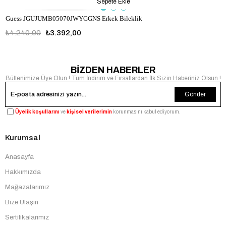
Sepete Ekle
Guess JGUJUMB05070JWYGGNS Erkek Bileklik
₺4.240,00
₺3.392,00
JGUJUMB05070JWYGGNS
BİZDEN HABERLER
Bültenimize Üye Olun ! Tüm İndirim ve Fırsatlardan İlk Sizin Haberiniz Olsun !
Gönder
Üyelik koşullarını
ve
kişisel verilerimin
korunmasını kabul ediyorum.
Kurumsal
Anasayfa
Hakkımızda
Mağazalarımız
Bize Ulaşın
Sertifikalarımız