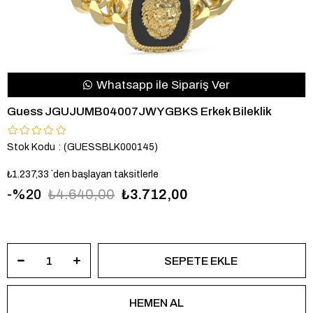
Whatsapp ile Sipariş Ver
Guess JGUJUMB04007JWYGBKS Erkek Bileklik
Stok Kodu
(GUESSBLK000145)
₺1.237,33
`den başlayan taksitlerle
20
₺4.640,00
₺3.712,00
JGUJUMB04007JWYGBKS