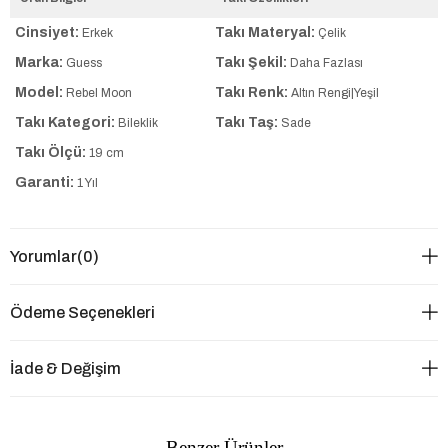
Cinsiyet:
Takı Materyal:
Erkek
Çelik
Marka:
Takı Şekil:
Guess
Daha Fazlası
Model:
Takı Renk:
Rebel Moon
Altın Rengi|Yeşil
Takı Kategori:
Takı Taş:
Bileklik
Sade
Takı Ölçü:
19 cm
Garanti:
1 Yıl
Yorumlar
(0)
Ödeme Seçenekleri
İade & Değişim
Benzer Ürünler