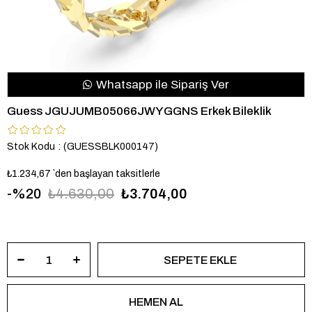
Whatsapp ile Sipariş Ver
Guess JGUJUMB05066JWYGGNS Erkek Bileklik
Stok Kodu
(GUESSBLK000147)
₺1.234,67
`den başlayan taksitlerle
20
₺4.630,00
₺3.704,00
JGUJUMB05066JWYGGNS