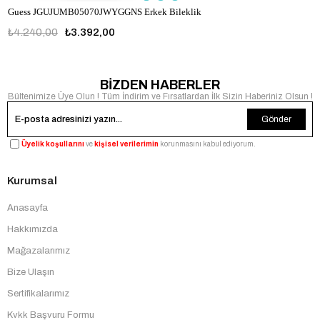
Guess JGUJUMB05070JWYGGNS Erkek Bileklik
₺4.240,00
₺3.392,00
JGUJUMB05070JWYGGNS
BİZDEN HABERLER
Bültenimize Üye Olun ! Tüm İndirim ve Fırsatlardan İlk Sizin Haberiniz Olsun !
Gönder
Üyelik koşullarını
ve
kişisel verilerimin
korunmasını kabul ediyorum.
Kurumsal
Anasayfa
Hakkımızda
Mağazalarımız
Bize Ulaşın
Sertifikalarımız
Kvkk Başvuru Formu