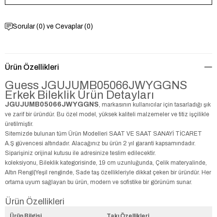
Sorular (0) ve Cevaplar (0)
Ürün Özellikleri
Guess JGUJUMB05066JWYGGNS
Erkek Bileklik Ürün Detayları
JGUJUMB05066JWYGGNS
, markasının kullanıcılar için tasarladığı şık
ve zarif bir üründür. Bu özel model, yüksek kaliteli malzemeler ve titiz işçilikle
üretilmiştir.
Sitemizde bulunan tüm Ürün Modelleri SAAT VE SAAT SANAYİ TİCARET
A.Ş güvencesi altındadır. Alacağınız bu ürün 2 yıl garanti kapsamındadır.
Siparişiniz orijinal kutusu ile adresinize teslim edilecektir.
koleksiyonu, Bileklik kategorisinde, 19 cm uzunluğunda, Çelik materyalinde,
Altın Rengi|Yeşil renginde, Sade taş özellikleriyle dikkat çeken bir üründür. Her
ortama uyum sağlayan bu ürün, modern ve sofistike bir görünüm sunar.
Ürün Özellikleri
Ürün Bilgisi
Takı Özellikleri