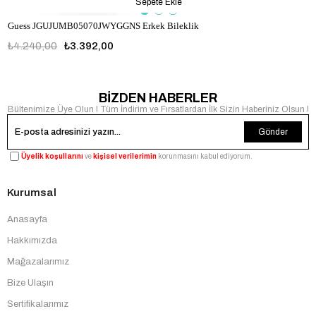
Sepete Ekle
Guess JGUJUMB05070JWYGGNS Erkek Bileklik
₺4.240,00
₺3.392,00
JGUJUMB05070JWYGGNS
BİZDEN HABERLER
Bültenimize Üye Olun ! Tüm İndirim ve Fırsatlardan İlk Sizin Haberiniz Olsun !
Gönder
Üyelik koşullarını
ve
kişisel verilerimin
korunmasını kabul ediyorum.
Kurumsal
Anasayfa
Hakkımızda
Mağazalarımız
Bize Ulaşın
Sertifikalarımız