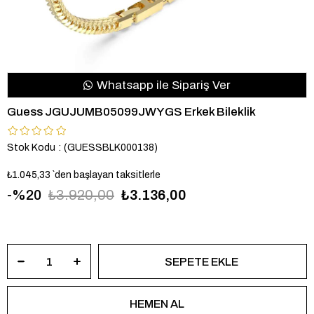
Whatsapp ile Sipariş Ver
Guess JGUJUMB05099JWYGS Erkek Bileklik
Stok Kodu
(GUESSBLK000138)
₺1.045,33
`den başlayan taksitlerle
20
₺3.920,00
₺3.136,00
JGUJUMB05099JWYGS