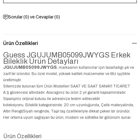
Sorular (0) ve Cevaplar (0)
Ürün Özellikleri
Guess JGUJUMB05099JWYGS Erkek
Bileklik Ürün Detayları
JGUJUMB05099JWYGS
, markasının kullanıcılar için tasarladığı şık ve
zarif bir üründür. Bu özel model, yüksek kaliteli malzemeler ve titiz işçilikle
üretilmiştir.
Sitemizde bulunan tüm Ürün Modelleri SAAT VE SAAT SANAYİ TİCARET
A.Ş güvencesi altındadır. Alacağınız bu ürün 2 yıl garanti kapsamındadır.
Siparişiniz orijinal kutusu ile adresinize teslim edilecektir.
koleksiyonu, Bileklik kategorisinde, 20 cm uzunluğunda, Çelik materyalinde,
Altın Rengi|Siyah renginde, Taşlı taş özellikleriyle dikkat çeken bir üründür.
Her ortama uyum sağlayan bu ürün, modern ve sofistike bir görünüm sunar.
Ürün Özellikleri