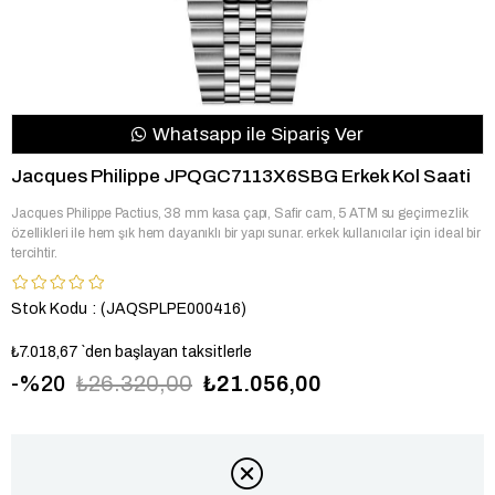
Whatsapp ile Sipariş Ver
Jacques Philippe JPQGC7113X6SBG Erkek Kol Saati
Jacques Philippe Pactius, 38 mm kasa çapı, Safir cam, 5 ATM su geçirmezlik
özellikleri ile hem şık hem dayanıklı bir yapı sunar. erkek kullanıcılar için ideal bir
tercihtir.
Stok Kodu
(JAQSPLPE000416)
₺7.018,67
`den başlayan taksitlerle
20
₺26.320,00
₺21.056,00