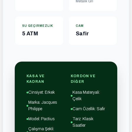
Metalik Gri
SU GEÇIRMEZLIK
CAM
5 ATM
Safir
KASA VE
KORDON VE
KADRAN
DIĞER
Cinsiyet: Erkek
Kasa Materyali:
Çelik
Marka: Jacques
Philippe
Cam Özellik: Safir
Model: Pactius
Tarz: Klasik
Saatler
Çalışma Şekli: