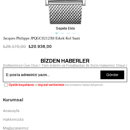
Sepete Ekle
Jacques Philippe JPQGC0212X6 Erkek Kol Saati
₺26.170,00
₺20.936,00
BİZDEN HABERLER
Bültenimize Üye Olun ! Tüm İndirim ve Fırsatlardan İlk Sizin Haberiniz Olsun !
Gönder
Üyelik koşullarını
ve
kişisel verilerimin
korunmasını kabul ediyorum.
Kurumsal
Anasayfa
Hakkımızda
Mağazalarımız