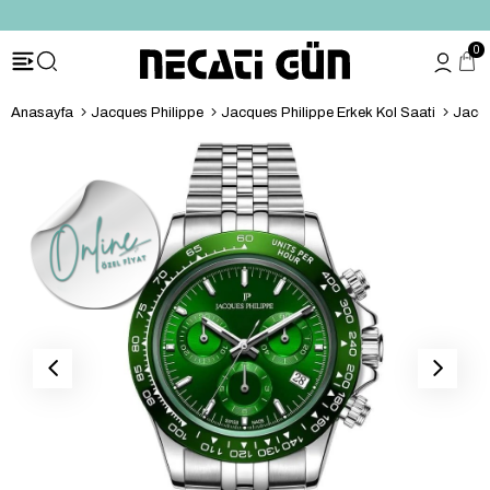
*HEDİYE PAKETİ & NOTU
0
Anasayfa
Jacques Philippe
Jacques Philippe Erkek Kol Saati
Jacqu