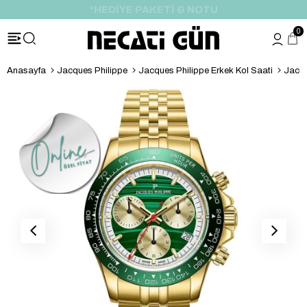
*HEDİYE PAKETİ & NOTU
0
Anasayfa
Jacques Philippe
Jacques Philippe Erkek Kol Saati
Jacqu