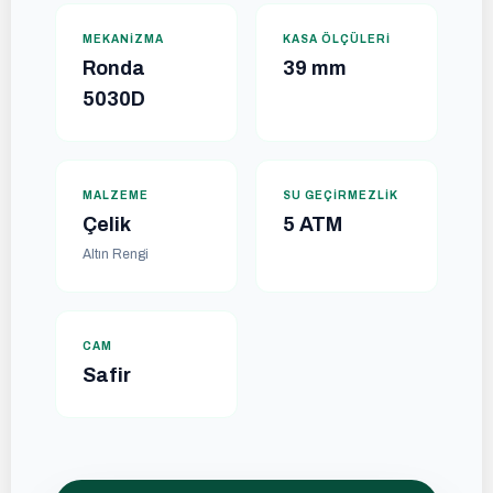
MEKANIZMA
KASA ÖLÇÜLERI
Ronda
39 mm
5030D
MALZEME
SU GEÇIRMEZLIK
Çelik
5 ATM
Altın Rengi
CAM
Safir