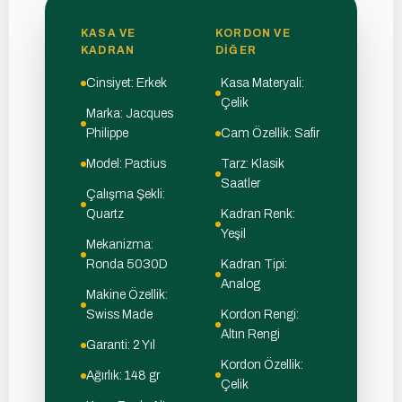
KASA VE
KORDON VE
KADRAN
DIĞER
Cinsiyet: Erkek
Kasa Materyali:
Çelik
Marka: Jacques
Philippe
Cam Özellik: Safir
Model: Pactius
Tarz: Klasik
Saatler
Çalışma Şekli:
Quartz
Kadran Renk:
Yeşil
Mekanizma:
Ronda 5030D
Kadran Tipi:
Analog
Makine Özellik:
Swiss Made
Kordon Rengi:
Altın Rengi
Garanti: 2 Yıl
Kordon Özellik:
Ağırlık: 148 gr
Çelik