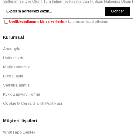
Bültenimize Üye Olun ! Tüm İndirim ve Fırsatlardan İlk Sizin Haberiniz Olsun !
Gönder
Üyelik koşullarını
ve
kişisel verilerimin
korunmasını kabul ediyorum.
Kurumsal
Anasayfa
Hakkımızda
Mağazalarımız
Bize Ulaşın
Sertifikalarımız
Kvkk Başvuru Formu
Cookie & Çerez Gizlilik Politikası
Müşteri İlişkileri
Whatsapp Destek