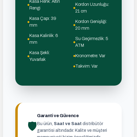
Kasa Renk: Altın
Kordon Uzunluğu:
Rengi
21 cm
Kasa Çapı: 39
Kordon Genişliği:
mm
20 mm
Kasa Kalinlik: 6
Su Geçirmezlik: 5
mm
ATM
Kasa Şekli:
Kronometre: Var
Yuvarlak
Takvim: Var
Garanti ve Güvence
🛡
Bu ürün,
Saat ve Saat
distribütör
garantisi altındadır. Kalite ve müşteri