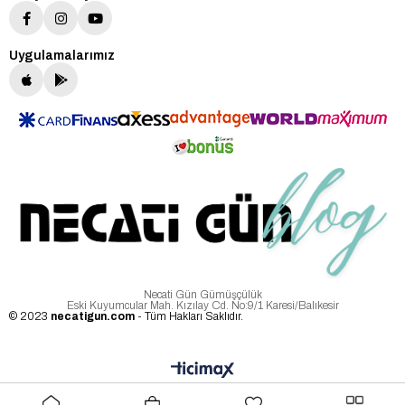
Uygulamalarımız
Necati Gün Gümüşçülük
Eski Kuyumcular Mah. Kızılay Cd. No:9/1 Karesi/Balıkesir
© 2023
necatigun.com
- Tüm Hakları Saklıdır.