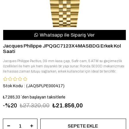
Whatsapp ile Sipariş Ver
Jacques Philippe JPQGC7123X4MASBDG Erkek Kol
Saati
Jacques Philippe Pactius, 39 mm kasa çapı, Safir cam, 5 ATM su geçirmezlik
özellikleri ile hem şık hem dayanıklı bir yapı sunar. Ronda 5030D mekanizması
ile hassas zaman tutuşu sağlarken, erkek kullanıcılar için ideal bir tercihtir.
Stok Kodu
(JAQSPLPE000417)
₺7.285,33
`den başlayan taksitlerle
20
₺27.320,00
₺21.856,00