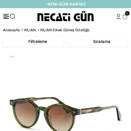
*AYNI GÜN KARGO
0
Anasayfa
KILIAN
KILIAN Erkek Güneş Gözlüğü
Filtreleme
Sıralama
%30