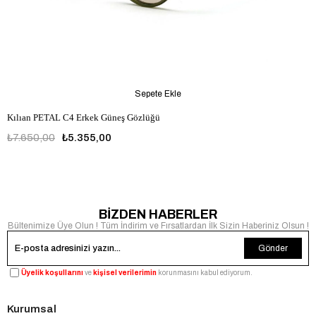
Sepete Ekle
Kılıan PETAL C4 Erkek Güneş Gözlüğü
₺7.650,00
₺5.355,00
BİZDEN HABERLER
Bültenimize Üye Olun ! Tüm İndirim ve Fırsatlardan İlk Sizin Haberiniz Olsun !
Gönder
Üyelik koşullarını
ve
kişisel verilerimin
korunmasını kabul ediyorum.
Kurumsal