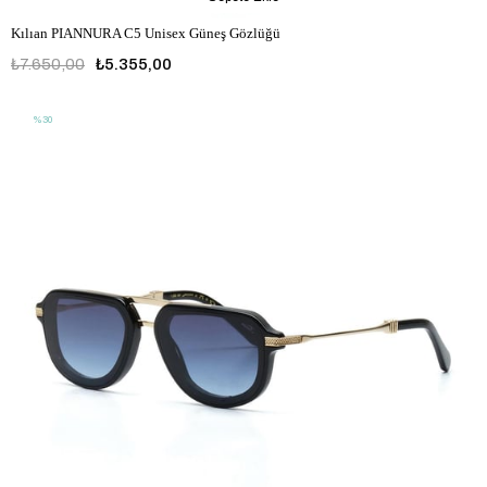
Kılıan PIANNURA C5 Unisex Güneş Gözlüğü
₺7.650,00
₺5.355,00
%30