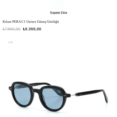
Sepete Ekle
Kılıan PERA C1 Unisex Güneş Gözlüğü
₺7.650,00
₺5.355,00
%30