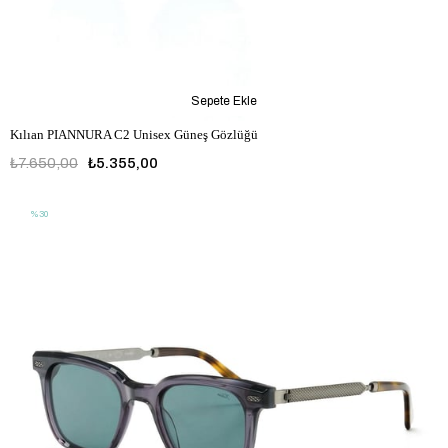
Sepete Ekle
Kılıan PIANNURA C2 Unisex Güneş Gözlüğü
₺7.650,00
₺5.355,00
%30