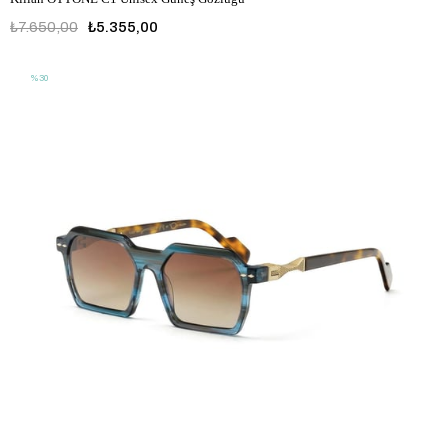
₺7.650,00
₺5.355,00
%30