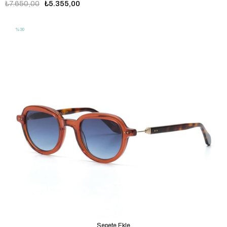
₺7.650,00
₺5.355,00
%30
Sepete Ekle