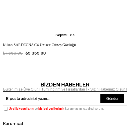
Sepete Ekle
Kılıan SARDEGNA C4 Unisex Güneş Gözlüğü
₺7.650,00
₺5.355,00
BİZDEN HABERLER
Bültenimize Üye Olun ! Tüm İndirim ve Fırsatlardan İlk Sizin Haberiniz Olsun !
Gönder
Üyelik koşullarını
ve
kişisel verilerimin
korunmasını kabul ediyorum.
Kurumsal