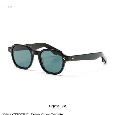
%30
Sepete Ekle
Kılıan OTTONE C1 Unisex Güneş Gözlüğü