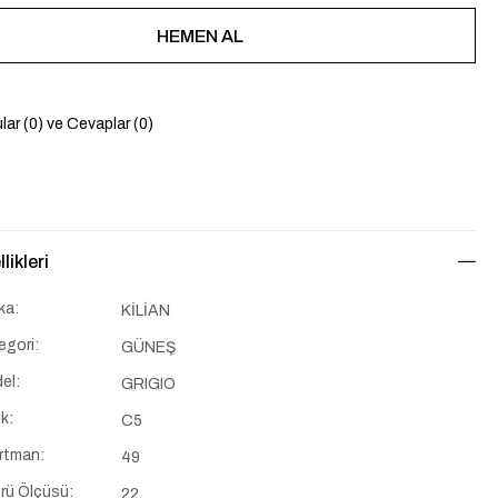
lar (0) ve Cevaplar (0)
likleri
ka:
KİLİAN
egori:
GÜNEŞ
el:
GRIGIO
k:
C5
rtman:
49
rü Ölçüsü:
22