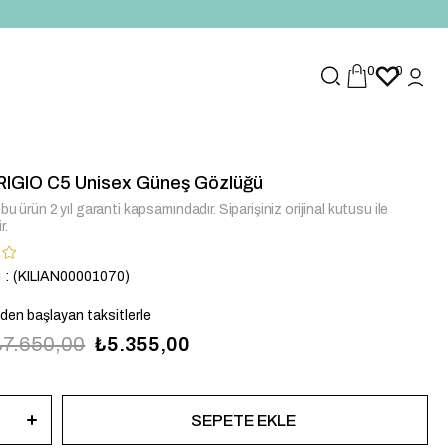
0
0
GRIGIO C5 Unisex Güneş Gözlüğü
bu ürün 2 yıl garanti kapsamındadır. Siparişiniz orijinal kutusu ile
r.
u
(KILIAN00001070)
`den başlayan taksitlerle
₺7.650,00
₺5.355,00