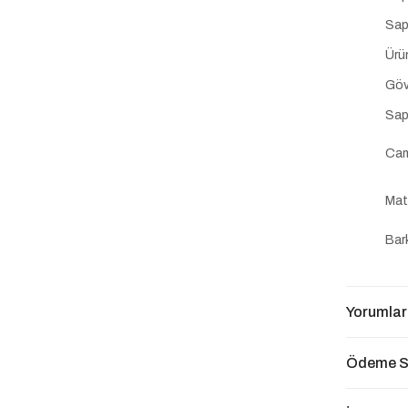
Sap
Ürü
Göv
Sap
Cam
Mat
Bar
Yorumlar
Ödeme S