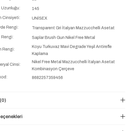
 Uzunluğu:
145
n Cinsiyeti:
UNİSEX
de Rengi:
Transparent Gri İtalyan Mazzucchelli Asetat
 Rengi:
Saplar Brush Gun Nikel Free Metal
Koyu Turkuvaz Mavi Degrade Yeşil Antirefle
 Rengi:
Kaplama
Nikel Free Metal Mazzucchelli İtalyan Asetat
eryal Cinsi:
Kombinasyon Çerçeve
kod:
8682257359456
(0)
eçenekleri