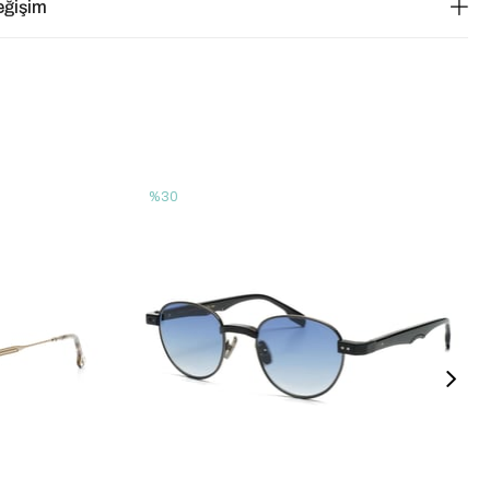
eğişim
%30