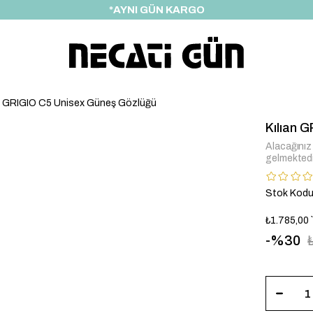
*HEDİYE PAKETİ & NOTU
an GRIGIO C5 Unisex Güneş Gözlüğü
Kılıan 
Alacağınız 
gelmektedi
Stok Kod
₺1.785,00
30