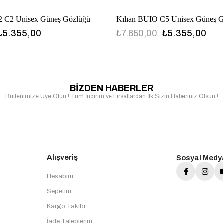
2 C2 Unisex Güneş Gözlüğü
Kılıan BUIO C5 Unisex Güneş 
₺5.355,00
₺7.650,00
₺5.355,00
BİZDEN HABERLER
Bültenimize Üye Olun ! Tüm İndirim ve Fırsatlardan İlk Sizin Haberiniz Olsun !
Alışveriş
Sosyal Medy
Hesabım
Sepetim
Kargo Takibi
İade Taleplerim