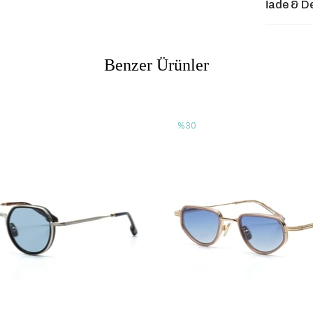
İade & D
Benzer Ürünler
%30