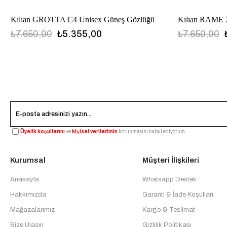
Kılıan GROTTA C4 Unisex Güneş Gözlüğü
Kılıan RAME 
₺7.650,00
₺5.355,00
₺7.650,00
Üyelik koşullarını
ve
kişisel verilerimin
korunmasını kabul ediyorum.
Kurumsal
Müşteri İlişkileri
Anasayfa
Whatsapp Destek
Hakkımızda
Garanti & İade Koşulları
Mağazalarımız
Kargo & Teslimat
Bize Ulaşın
Gizlilik Politikası