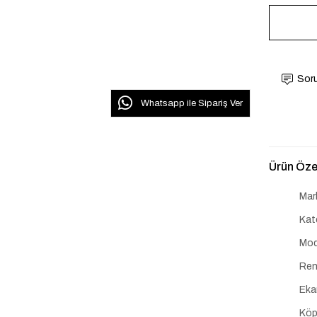
Soru
Whatsapp ile Sipariş Ver
Ürün Özel
Mar
Kat
Mod
Ren
Eka
Köp