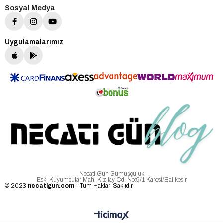
Sosyal Medya
Uygulamalarımız
Necati Gün Gümüşçülük
Eski Kuyumcular Mah. Kızılay Cd. No:9/1 Karesi/Balıkesir
© 2023
necatigun.com
- Tüm Hakları Saklıdır.