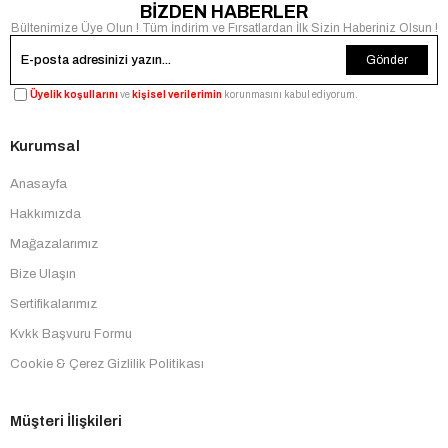
BİZDEN HABERLER
Bültenimize Üye Olun ! Tüm İndirim ve Fırsatlardan İlk Sizin Haberiniz Olsun !
Gönder
Üyelik koşullarını
ve
kişisel verilerimin
korunmasını kabul ediyorum.
Kurumsal
Anasayfa
Hakkımızda
Mağazalarımız
Bize Ulaşın
Sertifikalarımız
Kvkk Başvuru Formu
Cookie & Çerez Gizlilik Politikası
Müşteri İlişkileri