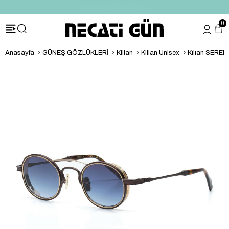
*HEDİYE PAKETİ & NOTU
0
Anasayfa
GÜNEŞ GÖZLÜKLERİ
Kilian
Kilian Unisex
Kılıan SEREN