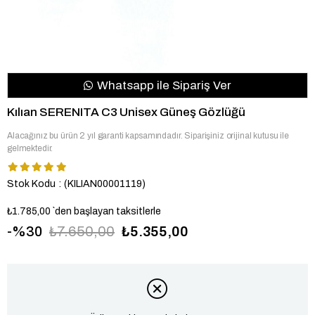
Whatsapp ile Sipariş Ver
Kılıan SERENITA C3 Unisex Güneş Gözlüğü
Alacağınız bu ürün 2 yıl garanti kapsamındadır. Siparişiniz orijinal kutusu ile
gelmektedir.
Stok Kodu
(KILIAN00001119)
₺1.785,00
`den başlayan taksitlerle
30
₺7.650,00
₺5.355,00