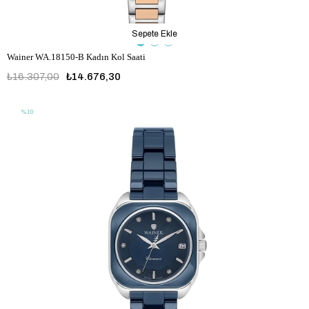
Sepete Ekle
Wainer WA.18150-B Kadın Kol Saati
₺16.307,00
₺14.676,30
%10