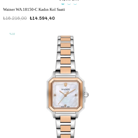
Wainer WA.18150-C Kadın Kol Saati
₺16.216,00
₺14.594,40
%10