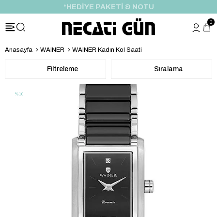
*HEDİYE PAKETİ & NOTU
0
Anasayfa
WAINER
WAINER Kadın Kol Saati
Filtreleme
Sıralama
%10