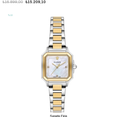
₺16.899,00
₺15.209,10
%10
Sepete Ekle