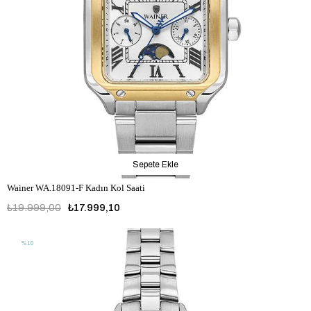
Sepete Ekle
Wainer WA.18091-F Kadın Kol Saati
₺19.999,00
₺17.999,10
%10