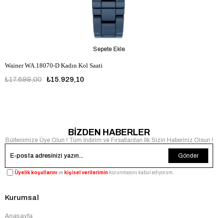
Sepete Ekle
Wainer WA.18070-D Kadın Kol Saati
₺17.699,00
₺15.929,10
BİZDEN HABERLER
Bültenimize Üye Olun ! Tüm İndirim ve Fırsatlardan İlk Sizin Haberiniz Olsun !
Gönder
Üyelik koşullarını
ve
kişisel verilerimin
korunmasını kabul ediyorum.
Kurumsal
Anasayfa