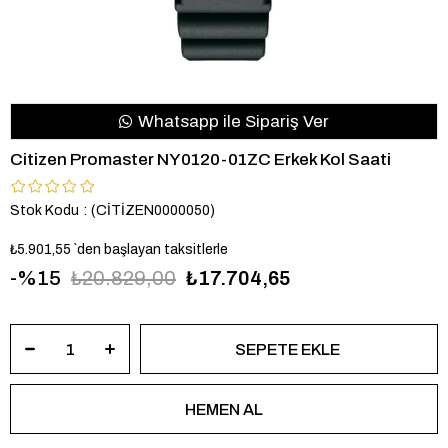
Whatsapp ile Sipariş Ver
Citizen Promaster NY0120-01ZC Erkek Kol Saati
Stok Kodu
(CİTİZEN0000050)
₺5.901,55
`den başlayan taksitlerle
15
₺20.829,00
₺17.704,65