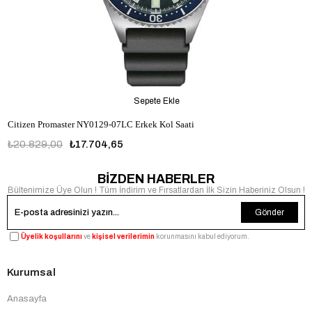
Sepete Ekle
Citizen Promaster NY0129-07LC Erkek Kol Saati
₺20.829,00
₺17.704,65
BİZDEN HABERLER
Bültenimize Üye Olun ! Tüm İndirim ve Fırsatlardan İlk Sizin Haberiniz Olsun !
Gönder
Üyelik koşullarını
ve
kişisel verilerimin
korunmasını kabul ediyorum.
Kurumsal
Anasayfa